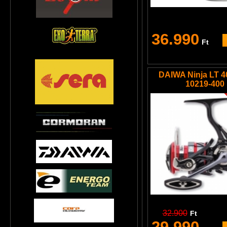
36.990
Ft
DAIWA Ninja LT 4
10219-400
32.900
Ft
29.990