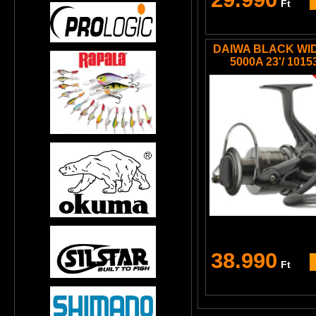
Ft
DAIWA BLACK WI
5000A 23'/ 1015
38.990
Ft