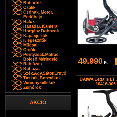
Bottartók
Csalik
Csónak, Motor,
Etetőhajó
Hálók
Halradar, Kamera
Horgász Dobozok
Kapásjelzők
Kiegészítők
Műcsali
Orsók
Pontyzsák,Matrac,
49.990
Bölcső,Mérlegelő
Ft
Rablózás
Ruházat
Szék,Ágy,Sátor,Ernyő
Táskák, Botzsákok
DAIWA Legalis LT 
Versenykellékek
10416-306
Zsinórok
AKCIÓ