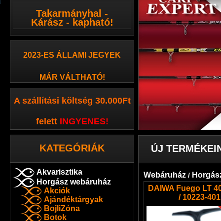
Takarmányhal -
Kárász - kapható!
2023-ES ÁLLAMI JEGYEK
MÁR VÁLTHATÓ!
A szállítási költség 30.000Ft
felett
INGYENES
!
KATEGÓRIÁK
ÚJ TERMÉKEI
Akvarisztika
Webáruház
Horgás
/
Horgász webáruház
DAIWA Fuego LT 4
Akciók
/ 10223-401
Ajándéktárgyak
BojliZóna
Botok