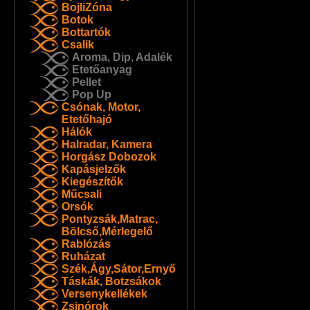
BojliZóna
Botok
Bottartók
Csalik
Aroma, Dip, Adalék
Etetőanyag
Pellet
Pop Up
Csónak, Motor,
Etetőhajó
Hálók
Halradar, Kamera
Horgász Dobozok
Kapásjelzők
Kiegészítők
Műcsali
Orsók
Pontyzsák,Matrac,
Bölcső,Mérlegelő
Rablózás
Ruházat
Szék,Ágy,Sátor,Ernyő
Táskák, Botzsákok
Versenykellékek
Zsinórok