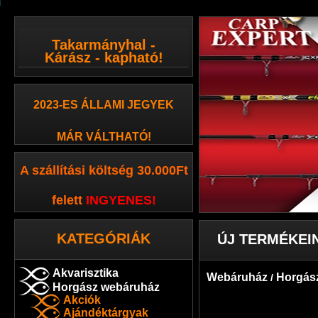
Takarmányhal -
Kárász - kapható!
2023-ES ÁLLAMI JEGYEK
MÁR VÁLTHATÓ!
A szállítási költség 30.000Ft
felett
INGYENES
!
KATEGÓRIÁK
ÚJ TERMÉKEI
Akvarisztika
Webáruház
Horgás
/
Horgász webáruház
Akciók
Ajándéktárgyak