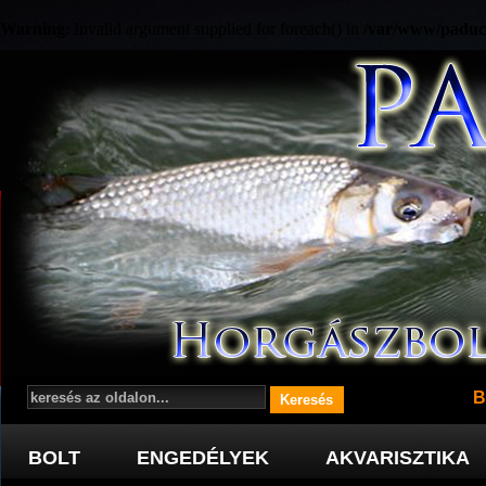
Warning
: Invalid argument supplied for foreach() in
/var/www/paduc
B
BOLT
ENGEDÉLYEK
AKVARISZTIKA