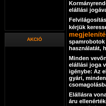
Kormányrendel
elállási jogáva
Felvilágosítá
kérjük keres
megjeleníté
AKCIÓ
spamrobotok e
használatát, 
Minden vevőn
elállási joga 
igénybe: Az e
gyári, minden
csomagolásba
Elállásra von
áru ellenérté