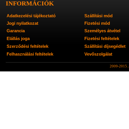
INFORMÁCIÓK
Adatkezelési tájékoztató
Szállítási mód
Jogi nyilatkozat
Fizetési mód
Garancia
Személyes átvétel
Elállás joga
Fizetési feltételek
Szerződési feltételek
Szállítási díjsegédlet
Felhasználási feltételek
Vevőszolgálat
2009-2015. A