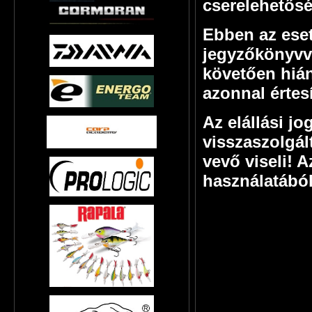
cserelehetősé
Ebben az esetb
jegyzőkönyvve
követően hián
azonnal értes
Az elállási j
visszaszolgál
vevő viseli! 
használatából