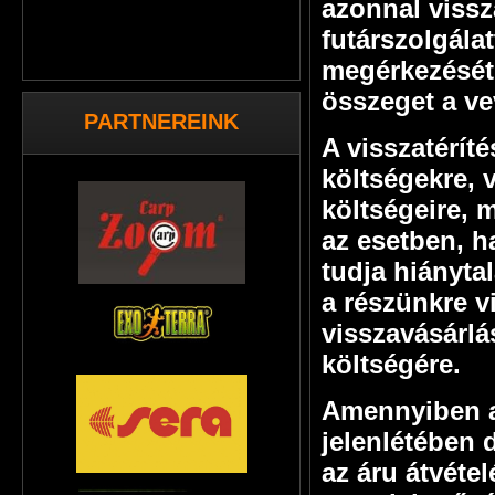
azonnal vissz
futárszolgála
megérkezését
összeget a v
PARTNEREINK
A visszatérít
költségekre, 
költségeire, 
az esetben, h
tudja hiányta
a részünkre v
visszavásárlás
költségére.
Amennyiben a 
jelenlétében d
az áru átvéte