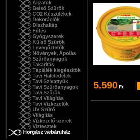
Aljzatok
Belső Szűrők
CO2 Készülékek
Dekorációk
Díszhaltáp
Fűtés
Gyógyszerek
Külső Szűrők
Levegőztetők
Növények, Ápolás
Szűrőanyagok
Takarítás
Táplálék kiegészítők
Tavi Haleledelek
Tavi Szivattyúk
5.590
Tavi Szűrőanyagok
Ft
Tavi Szűrők
Tavi Világítás
Tavi Vízkezelők
UV Szűrő
Világítás
Vízkezelő szerek
Víztesztek
Horgász webáruház