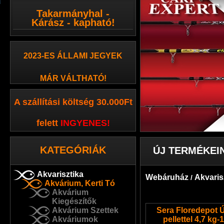
Takarmányhal -
Kárász - kapható!
2023-ES ÁLLAMI JEGYEK
MÁR VÁLTHATÓ!
A szállítási költség 30.000Ft
felett
INGYENES
!
KATEGÓRIÁK
ÚJ TERMÉKEI
Akvarisztika
Webáruház
Akvaris
/
Akvárium, Kerti Tó
Akvárium
Kiegészítők
Akvárium Szettek
Sera Floredepot Ú
Akváriumok
pellettel 4,7 kg-1