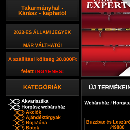
Takarmányhal -
Kárász - kapható!
2023-ES ÁLLAMI JEGYEK
MÁR VÁLTHATÓ!
A szállítási költség 30.000Ft
felett
INGYENES
!
KATEGÓRIÁK
ÚJ TERMÉKEI
Akvarisztika
Webáruház
Horgás
/
Horgász webáruház
Akciók
Ajándéktárgyak
Buzzbae és Leszúró
BojliZóna
/49880
Botok