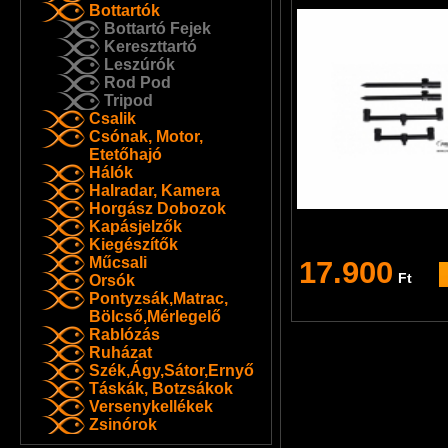
Bottartók
Bottartó Fejek
Kereszttartó
Leszúrók
Rod Pod
Tripod
Csalik
Csónak, Motor,
Etetőhajó
Hálók
Halradar, Kamera
Horgász Dobozok
Kapásjelzők
Kiegészítők
Műcsali
17.900
Ft
Orsók
Pontyzsák,Matrac,
Bölcső,Mérlegelő
Rablózás
Ruházat
Szék,Ágy,Sátor,Ernyő
Táskák, Botzsákok
Versenykellékek
Zsinórok