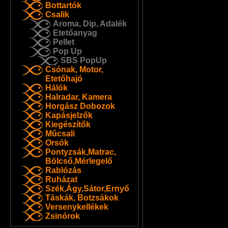
Bottartók
Csalik
Aroma, Dip, Adalék
Etetőanyag
Pellet
Pop Up
SBS PopUp
Csónak, Motor,
Etetőhajó
Hálók
Halradar, Kamera
Horgász Dobozok
Kapásjelzők
Kiegészítők
Műcsali
Orsók
Pontyzsák,Matrac,
Bölcső,Mérlegelő
Rablózás
Ruházat
Szék,Ágy,Sátor,Ernyő
Táskák, Botzsákok
Versenykellékek
Zsinórok