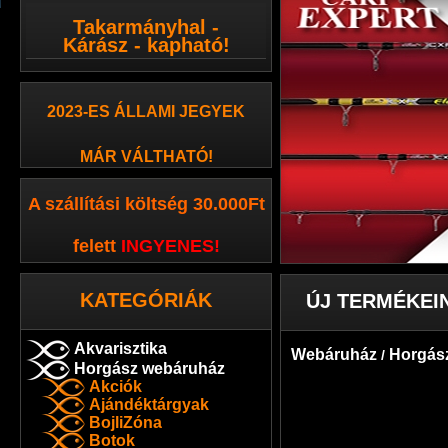
Takarmányhal -
Kárász - kapható!
2023-ES ÁLLAMI JEGYEK
MÁR VÁLTHATÓ!
A szállítási költség 30.000Ft
felett
INGYENES
!
KATEGÓRIÁK
ÚJ TERMÉKEI
Akvarisztika
Webáruház
Horgás
/
Horgász webáruház
Akciók
Ajándéktárgyak
BojliZóna
Botok