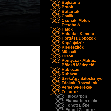
BojliZóna
Botok
Bottartók
Csalik
Csónak, Motor,
Etetőhajó
Hálók
Halradar, Kamera
Horgász Dobozok
Kapásjelzők
Kiegészítők
Műcsali
Orsók
Pontyzsák,Matrac,
Bölcső,Mérlegelő
Rablózás
Ruházat
Szék,Ágy,Sátor,Ernyő
Táskák, Botzsákok
Versenykellékek
Zsinórok
Fluocarbon
Fluocarbon előle
Fonott Előke
Fonott Zsinórok