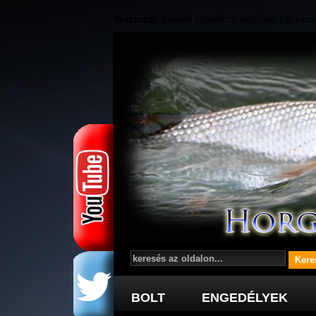
Warning
: Invalid argument supplied for fore
BOLT
ENGEDÉLYEK