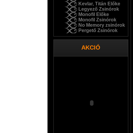
Kevlar, Titán Előke
Legyező Zsinórok
Monofil Előke
Monofil Zsinórok
No Memory zsinórok
Pergető Zsinórok
AKCIÓ