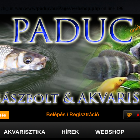
ach() in
/var/www/paduc.hu/Pages/webshop.php
on line
196
Belépés
/
Regisztráció
A
AKVARISZTIKA
HÍREK
WEBSHOP