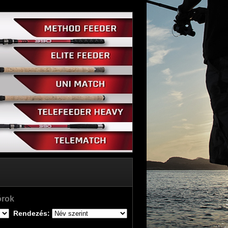
órok
Rendezés: