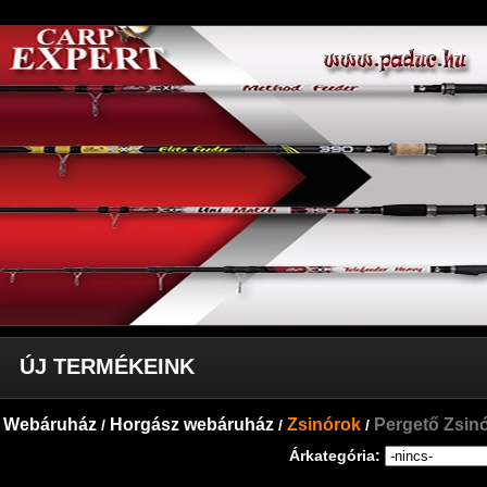
ÚJ TERMÉKEINK
Webáruház
Horgász webáruház
Zsinórok
Pergető Zsin
/
/
/
Árkategória: