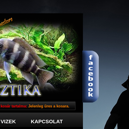
 kosár tartalma:
Jelenleg üres a kosara.
VIZEK
KAPCSOLAT