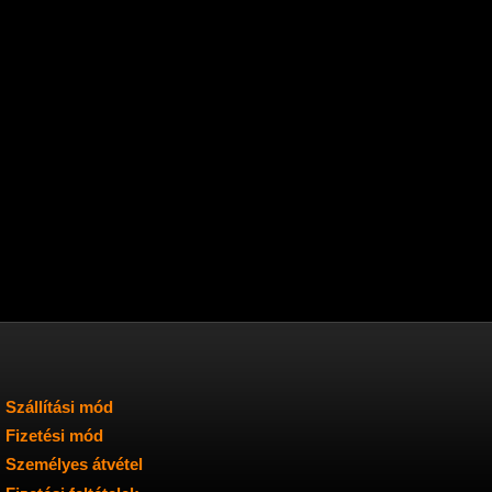
Szállítási mód
Fizetési mód
Személyes átvétel