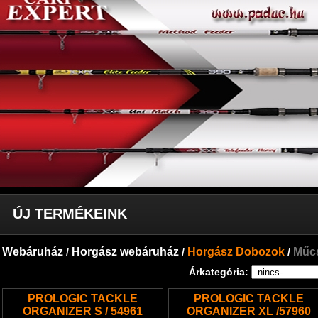
ÚJ TERMÉKEINK
Webáruház
Horgász webáruház
Horgász Dobozok
Műcs
/
/
/
Árkategória:
PROLOGIC TACKLE
PROLOGIC TACKLE
ORGANIZER S / 54961
ORGANIZER XL /57960