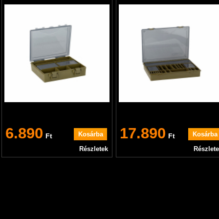
6.890
17.890
Ft
Ft
Részletek
Részlet