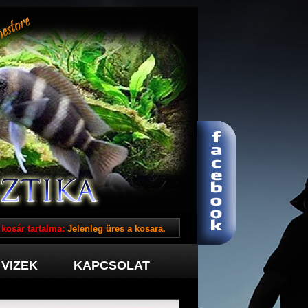
 kosár tartalma:
Jelenleg üres a kosara.
VIZEK
KAPCSOLAT