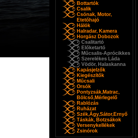
Bottartók
Csalik
Csónak, Motor,
Etetőhajó
Hálók
Halradar, Kamera
Horgász Dobozok
Csalitartó
Előketartó
Műcsalis-Aprócikkes
Szerelékes Láda
Vödör, Halaskanna
Kapásjelzők
Kiegészítők
Műcsali
Orsók
Pontyzsák,Matrac,
Bölcső,Mérlegelő
Rablózás
Ruházat
Szék,Ágy,Sátor,Ernyő
Táskák, Botzsákok
Versenykellékek
Zsinórok