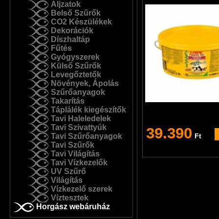
Aljzatok
Belső Szűrők
CO2 Készülékek
Dekorációk
Díszhaltáp
Fűtés
Gyógyszerek
Külső Szűrők
Levegőztetők
Növények, Ápolás
Szűrőanyagok
Takarítás
Táplálék kiegészítők
Tavi Haleledelek
Tavi Szivattyúk
39.390
Tavi Szűrőanyagok
Ft
Tavi Szűrők
Tavi Világítás
Tavi Vízkezelők
UV Szűrő
Világítás
Vízkezelő szerek
Víztesztek
Horgász webáruház