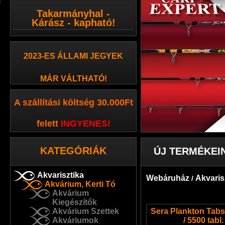
Takarmányhal -
Kárász - kapható!
2023-ES ÁLLAMI JEGYEK
MÁR VÁLTHATÓ!
A szállítási költség 30.000Ft
felett
INGYENES
!
KATEGÓRIÁK
ÚJ TERMÉKEI
Akvarisztika
Webáruház
Akvaris
/
Akvárium, Kerti Tó
Akvárium
Kiegészítők
Akvárium Szettek
Sera Plankton Tabs
Akváriumok
/ 5500 tabl.