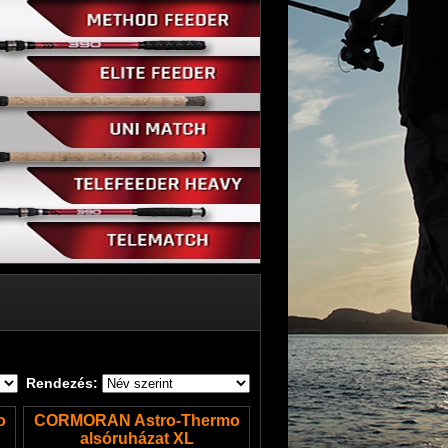
Rendezés:
o
CORMORAN Astro-Thermo
alsóruházat XL