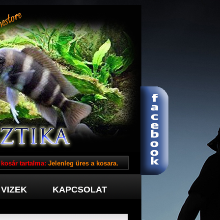
 kosár tartalma:
Jelenleg üres a kosara.
VIZEK
KAPCSOLAT