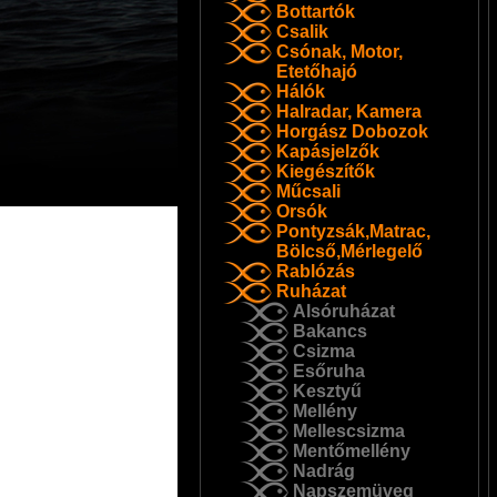
Bottartók
Csalik
Csónak, Motor,
Etetőhajó
Hálók
Halradar, Kamera
Horgász Dobozok
Kapásjelzők
Kiegészítők
Műcsali
Orsók
Pontyzsák,Matrac,
Bölcső,Mérlegelő
Rablózás
Ruházat
Alsóruházat
Bakancs
Csizma
Esőruha
Kesztyű
Mellény
Mellescsizma
Mentőmellény
Nadrág
Napszemüveg