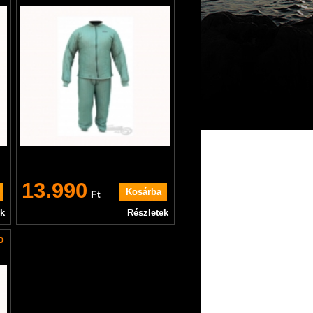
13.990
Ft
ek
Részletek
o