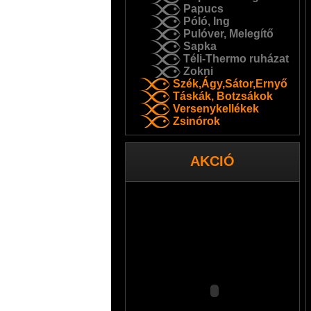
Papucs
Póló, Ing
Pulóver, Melegítő
Sapka
Téli-Thermo ruházat
Zokni
Szék,Ágy,Sátor,Ernyő
Táskák, Botzsákok
Versenykellékek
Zsinórok
AKCIÓ