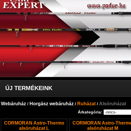
ÚJ TERMÉKEINK
Webáruház
Horgász webáruház
Ruházat
Alsóruházat
/
/
/
Árkategória:
CORMORAN Astro-Thermo
CORMORAN Astro-Therm
alsóruházat L
alsóruházat M