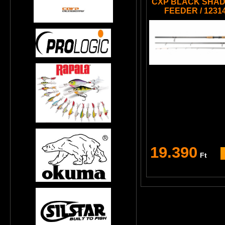
CXP BLACK SHAD
FEEDER / 12314
19.390
Ft