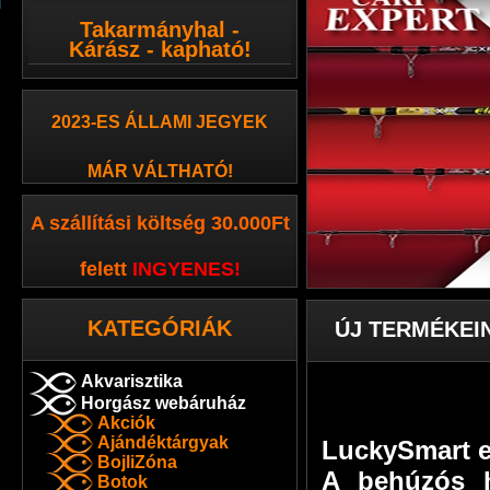
Takarmányhal -
Kárász - kapható!
2023-ES ÁLLAMI JEGYEK
MÁR VÁLTHATÓ!
A szállítási költség 30.000Ft
felett
INGYENES
!
KATEGÓRIÁK
ÚJ TERMÉKEI
Akvarisztika
Horgász webáruház
Akciók
Ajándéktárgyak
LuckySmart e
BojliZóna
A behúzós h
Botok