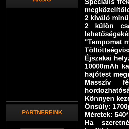
Speciális fre
megközelítől
2 kiváló minű
2 külön csa
lehetőségeké
"Tempomat 
Töltöttségvis
Éjszakai hely
10000mAh kap
hajótest megn
Masszív f
hordozhatósá
Könnyen keze
Önsúly: 1700
PARTNEREINK
Méretek: 540
Ha szeretn