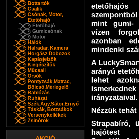
Bottartók
etetőhajó
Csalik
szempontból
Csónak, Motor,
Etetőhajó
mint gumi-
Etetőhajó
vízen forgo
Gumicsónak
Motor
azonban ed
Hálók
Halradar, Kamera
mindenki szá
Horgász Dobozok
Kapásjelzők
A LuckySmart
Kiegészítők
arányú etetőh
Műcsali
Orsók
lehet azok
Pontyzsák,Matrac,
Bölcső,Mérlegelő
ismerked
Rablózás
irányzataival.
Ruházat
Szék,Ágy,Sátor,Ernyő
Nézzük tehát 
Táskák, Botzsákok
Versenykellékek
Zsinórok
Strapabíró, 
hajótest
AKCIÓ