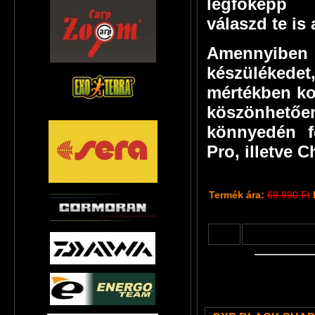
legfőképp 
válaszd te is
Amennyiben 
készülékedet,
mértékben ko
köszönhetően
könnyedén f
Pro, illetve 
Termék ára:
69.990 Ft