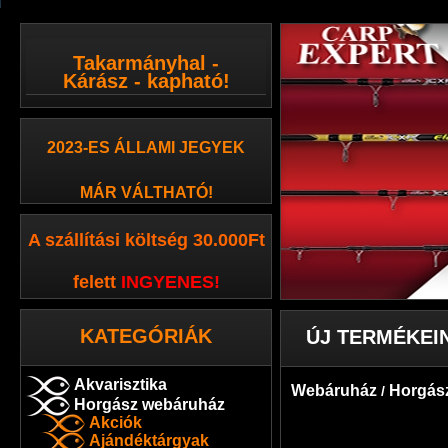
Takarmányhal -
Kárász - kapható!
2023-ES ÁLLAMI JEGYEK
MÁR VÁLTHATÓ!
A szállítási költség 30.000Ft
felett
INGYENES
!
KATEGÓRIÁK
ÚJ TERMÉKEI
Akvarisztika
Webáruház
Horgás
/
Horgász webáruház
Akciók
Ajándéktárgyak