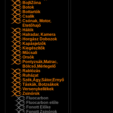
BojliZóna
Botok
Bottartók
Csalik
Csónak, Motor,
Etetőhajó
Hálók
Halradar, Kamera
Horgász Dobozok
Kapásjelzők
Kiegészítők
Műcsali
Orsók
Pontyzsák,Matrac,
Bölcső,Mérlegelő
Rablózás
Ruházat
Szék,Ágy,Sátor,Ernyő
Táskák, Botzsákok
Versenykellékek
Zsinórok
Fluocarbon
Fluocarbon előle
Fonott Előke
Fonott Zsinórok