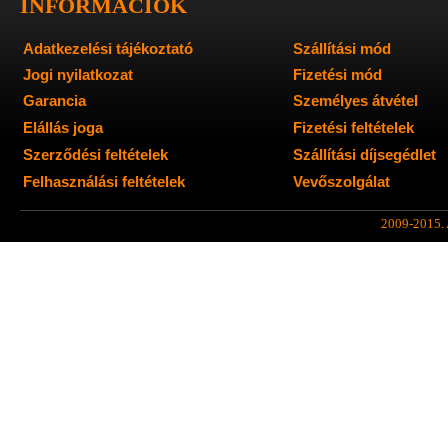
INFORMÁCIÓK
Adatkezelési tájékoztató
Szállítási mód
Jogi nyilatkozat
Fizetési mód
Garancia
Személyes átvétel
Elállás joga
Fizetési feltételek
Szerződési feltételek
Szállítási díjsegédlet
Felhasználási feltételek
Vevőszolgálat
2009-2015. A