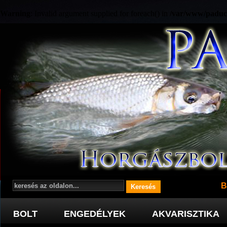
Warning
: Invalid argument supplied for foreach() in
/var/www/paduc
B
BOLT
ENGEDÉLYEK
AKVARISZTIKA