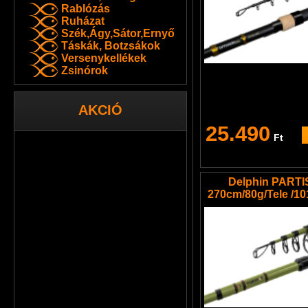
Rablózás
Ruházat
Szék,Ágy,Sátor,Ernyő
Táskák, Botzsákok
Versenykellékek
Zsinórok
AKCIÓ
25.490
Ft
Delphin PART
270cm/80g/Tele /1