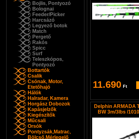
Bojlis, Pontyozó
Bolognai
Feeder/Picker
Harcsázó
Legyező botok
Match
Pergető
Rakós
Spicc
Surf
Teleszkópos,
Pontyozó
Bottartók
Csalik
Csónak, Motor,
11.690
Ft
Etetőhajó
Hálók
Halradar, Kamera
Horgász Dobozok
Delphin ARMADA 
Kapásjelzők
BW 3m/3lbs /101
Kiegészítők
Műcsali
Orsók
Pontyzsák,Matrac,
Bölcső,Mérlegelő