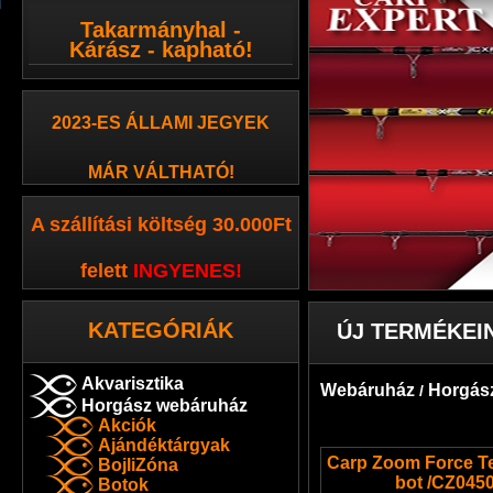
Takarmányhal -
Kárász - kapható!
2023-ES ÁLLAMI JEGYEK
MÁR VÁLTHATÓ!
A szállítási költség 30.000Ft
felett
INGYENES
!
KATEGÓRIÁK
ÚJ TERMÉKEI
Akvarisztika
Webáruház
Horgás
/
Horgász webáruház
Akciók
Ajándéktárgyak
Carp Zoom Force T
BojliZóna
bot /CZ045
Botok