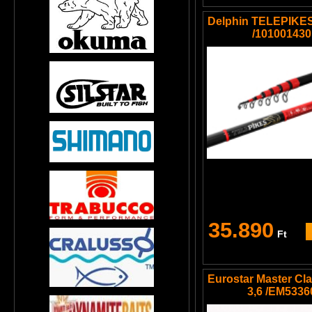
Delphin TELEPIKE
/101001430
35.890
Ft
Eurostar Master Cl
3,6 /EM5336