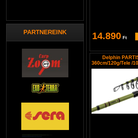
PARTNEREINK
14.890
Ft
Delphin PART
360cm/120g/Tele /1