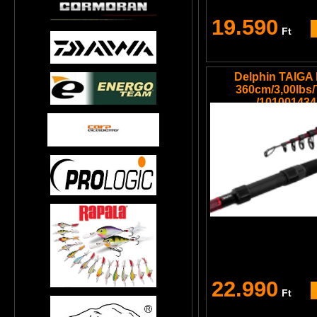
19.590
Ft
Delphin TAIGA
360cm/3,00lbs/
/101001434
22.990
Ft