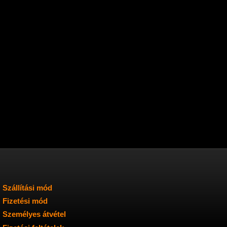
Szállítási mód
Fizetési mód
Személyes átvétel