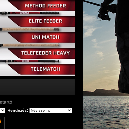
etartó
Rendezés:
/